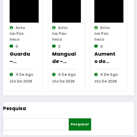
o
Anto
Anto
Anto
c
Nio Pac
Nio Pac
Nio Pac
Heco
Heco
Heco
0
0
0
rda
Mangual
Aument
Guarda
de –
o do
desafia
natu
Inaugur
número
amante
e Ago
4 De Ago
4 De Ago
5 De Ago
os
ação da
de
s do BTT
 2026
Sto De 2026
Sto De 2026
Sto De 2026
ocol
Requalifi
equipas
na
e
cação
seniores
mítica
era
do
na AF
Invernal
Bairro
Guarda
Cidade
Pesquisa
e
Municip
da
eir
al
Guarda
Pesquisar
anie