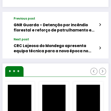
Previous post
GNR Guarda – Detenção por incêndio
florestal e reforço de patrulhamento em
todo o país
Next post
CRC Lajeosa do Mondego apresenta
equipa técnica para a nova época no
futsal sénior
+ + +