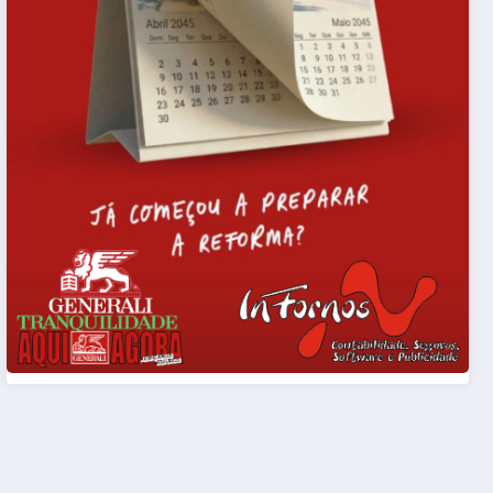
Antonio Pacheco
0
Antonio 
e
Liga 2 Meu Super – CD
Reinaugu
Tondela – Amarante
Cabine de
FC- 2-1 FINAL
Gouveia
8 De Agosto De 2026
6 De Agos