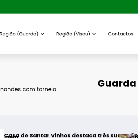
Região (Guarda)
Região (Viseu)
Contactos
Guarda
nandes com torneio
antar Vinhos destaca três sugestões para os 
Rewilding Po