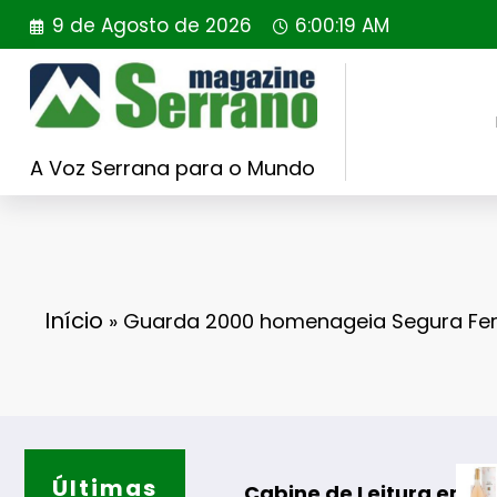
Saltar
9 de Agosto de 2026
6:00:20 AM
para
o
conteúdo
A Voz Serrana para o Mundo
Início
»
Guarda 2000 homenageia Segura Fer
Últimas
Casa de S
INAL
uração da Cabine de Leitura em Gouveia
ificados