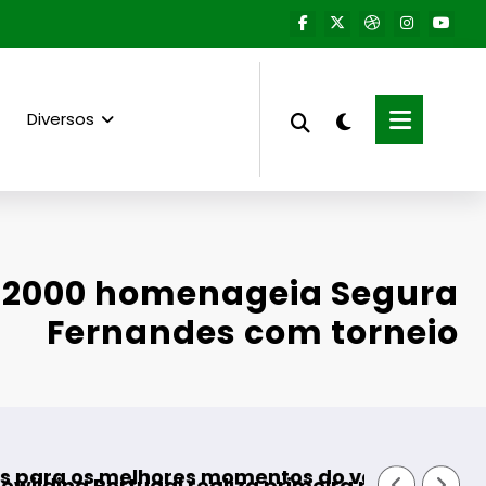
Diversos
 2000 homenageia Segura
Fernandes com torneio
Guarda desafia
melhores momentos do verão
rtugal realiza primeira reintrodução de coelh