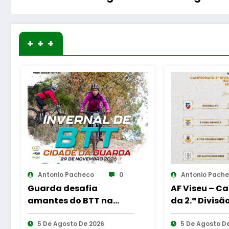
+ + +
0
Antonio Pacheco
0
A
AF Viseu – Campeonato
For
 na
da 2.ª Divisão Distrital –
Mom
 Cidade
ISOJOFER sorteado
“As
26
5 De Agosto De 2026
Que
5