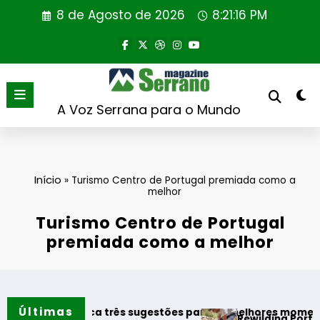
Saltar
8 de Agosto de 2026
8:21:16 PM
para
o
conteúdo
A Voz Serrana para o Mundo
Início
»
Turismo Centro de Portugal premiada como a
melhor
Turismo Centro de Portugal
premiada como a melhor
Últimas
taca três sugestões para os melhores momentos do verão
Rewilding Portugal realiza pri