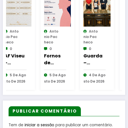
Anto
Anto
Anto
Nio Pac
Nio Pac
Nio Pac
Heco
Heco
Heco
0
0
0
Fornos
Guarda
Reinaug
de
–
uração
Algodres
Assinatu
da
5 De Ago
4 De Ago
6 De Ago
–
ra dos
Cabine
Sto De 2026
Sto De 2026
Sto De 2026
Moment
protocol
de
o de
os de
Leitura
reflexão
coopera
em
“As
ção
Gouveia
Tecedeir
entre
PUBLICAR COMENTÁRIO
as –
Bombeir
Uma
os
Tem de
iniciar a sessão
para publicar um comentário.