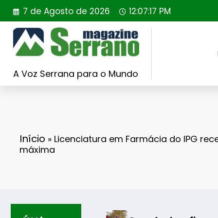
Saltar
7 de Agosto de 2026
12:07:19 PM
para
o
conteúdo
A Voz Serrana para o Mundo
Início
»
Licenciatura em Farmácia do IPG rec
máxima