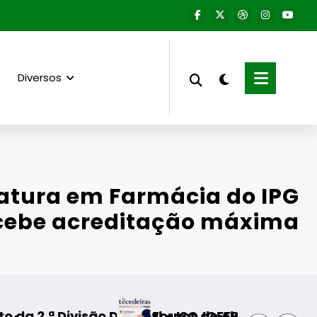
Diversos
iatura em Farmácia do IPG
cebe acreditação máxima
 – ISOJOFER sorteado
rnos de Algodres – Momento de reflexão “As T