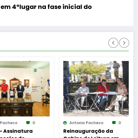
m 4ºlugar na fase inicial do
io Pacheco
0
Antonio Pacheco
0
uguração da
Casa de Santar Vinhos