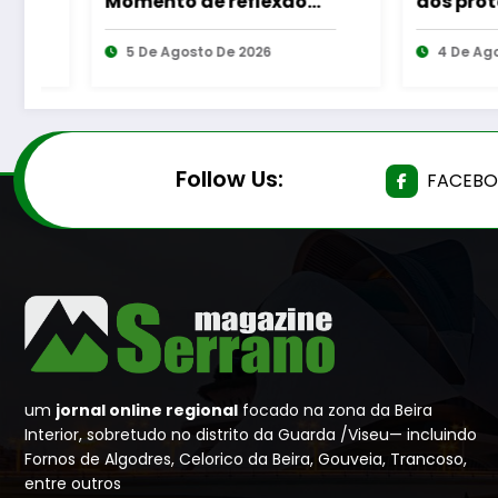
ão
dos protocolos de
Cabine
ma
cooperação entre
Gouve
s e
Bombeiros Egitanienses
4 De Agosto De 2026
6 De 
e diversas Freguesias
Follow Us:
FACEB
um
jornal online regional
focado na zona da Beira
Interior, sobretudo no distrito da Guarda /Viseu— incluindo
Fornos de Algodres, Celorico da Beira, Gouveia, Trancoso,
entre outros