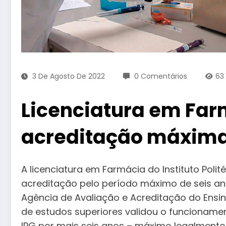
3 De Agosto De 2022
0 Comentários
63
Licenciatura em Far
acreditação máxim
A licenciatura em Farmácia do Instituto Poli
acreditação pelo período máximo de seis an
Agência de Avaliação e Acreditação do Ensino
de estudos superiores validou o funcioname
IPG por mais seis anos – máximo legalmente 