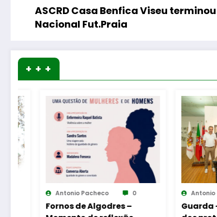
ASCRD Casa Benfica Viseu terminou e
Nacional Fut.Praia
+ + +
0
Antonio Pacheco
0
Anton
–
Guarda – Assinatura
Reina