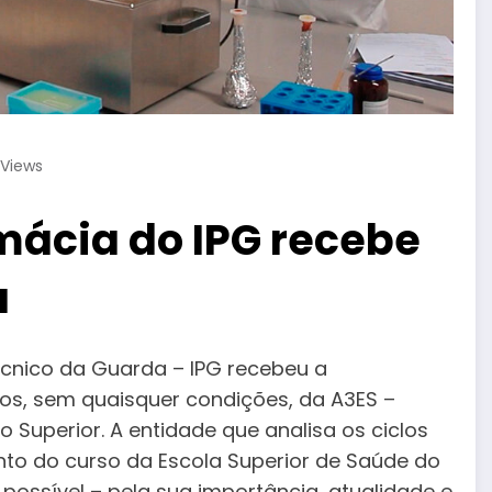
Views
mácia do IPG recebe
a
técnico da Guarda – IPG recebeu a
os, sem quaisquer condições, da A3ES –
 Superior. A entidade que analisa os ciclos
nto do curso da Escola Superior de Saúde do
possível – pela sua importância, atualidade e