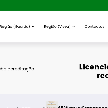
Região (Guarda)
Região (Viseu)
Contactos
Licenc
ebe acreditação
re
AF Viseu – Campeonato da 2.ª Divisão Distrital
Fo