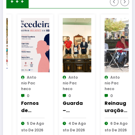
+ + +
Anto
Anto
Anto
Nio Pac
Nio Pac
Nio Pac
Heco
Heco
Heco
0
0
0
Fornos
Guarda
Reinaug
de
–
uração
Algodres
Assinatu
da
5 De Ago
4 De Ago
6 De Ago
–
ra dos
Cabine
Sto De 2026
Sto De 2026
Sto De 2026
Moment
protocol
de