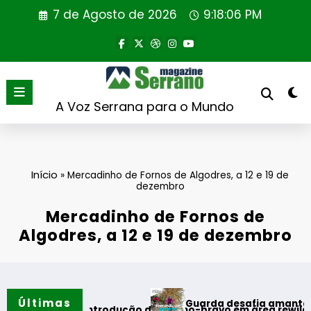
Saltar
7 de Agosto de 2026
9:18:07 PM
para
o
conteúdo
A Voz Serrana para o Mundo
Início
»
Mercadinho de Fornos de Algodres, a 12 e 19 de
dezembro
Mercadinho de Fornos de
Algodres, a 12 e 19 de dezembro
Últimas
Guarda desafia amantes do BTT na 
eira reintrodução de coelho-bravo em área rewilding