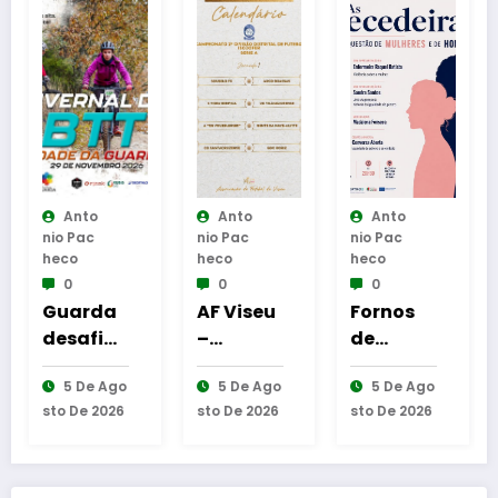
Anto
Anto
Anto
An
Nio Pac
Nio Pac
Nio Pac
Nio P
Heco
Heco
Heco
Heco
0
0
0
0
Guarda
AF Viseu
Fornos
Rei
desafia
–
de
ura
amante
Campeo
Algodres
da
5 De Ago
5 De Ago
5 De Ago
6 
s do BTT
nato da
–
Cab
Sto De 2026
Sto De 2026
Sto De 2026
Sto D
na
2.ª
Moment
de
mítica
Divisão
o de
Leit
Invernal
Distrital
reflexão
em