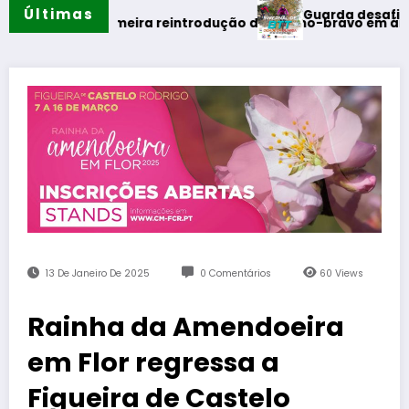
Últimas
Guarda desafia amantes do
verão
iza primeira reintrodução de coelho-bravo em área rewildin
13 De Janeiro De 2025
0 Comentários
60
Views
Rainha da Amendoeira
em Flor regressa a
Figueira de Castelo