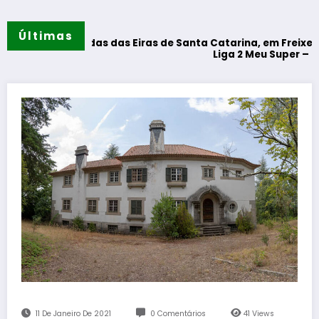
Últimas
erendas das Eiras de Santa Catarina, em Freixeda do Torrão 
Liga 2 Meu Super – CD Tondela – 
11 De Janeiro De 2021
0 Comentários
41
Views