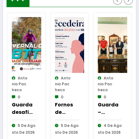
+ + +
Anto
Anto
Anto
Nio Pac
Nio Pac
Nio Pac
Heco
Heco
Heco
0
0
0
da
Fornos
Guarda
NDS
ia
de
–
Guarda
te
Algodres
Assinatu
lançou
 Ago
5 De Ago
4 De Ago
9 De Ago
BTT
–
ra dos
DCI Pais
2026
Sto De 2026
Sto De 2026
Sto De 2026
Moment
protocol
& Filhos