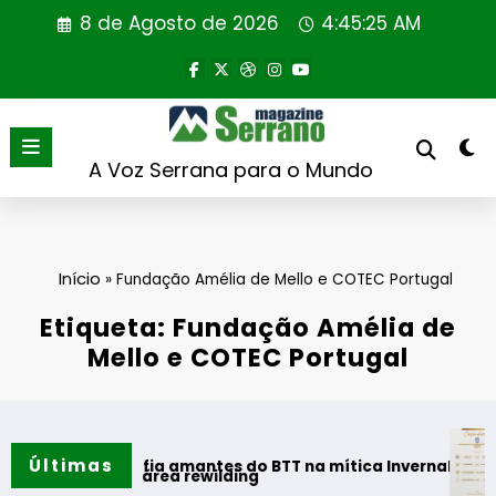
Saltar
8 de Agosto de 2026
4:45:26 AM
para
o
conteúdo
A Voz Serrana para o Mundo
Início
»
Fundação Amélia de Mello e COTEC Portugal
Etiqueta: Fundação Amélia de
Mello e COTEC Portugal
AF Viseu 
Últimas
a desafia amantes do BTT na mítica Invernal Cidade da Gua
avo em área rewilding