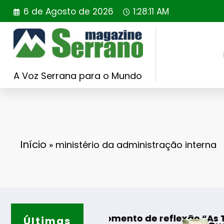
Saltar
6 de Agosto de 2026
1:28:12 AM
para
o
conteúdo
A Voz Serrana para o Mundo
Início
»
ministério da administração interna
nto de reflexão “As Tecedeiras – Uma Questão
Últimas