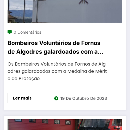
0 Comentários
Bombeiros Voluntários de Fornos
de Algodres galardoados com a
Medalha de Mérito de Proteção e
Os Bombeiros Voluntários de Fornos de Alg
Socorro, no grau prata e distintivo
odres galardoados com a Medalha de Mérit
azul
o de Proteção…
Ler mais
19 De Outubro De 2023