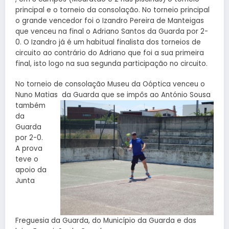
principal e o torneio da consolação. No torneio principal
o grande vencedor foi o ​Izandro Pereira de Manteigas
que venceu na final o Adriano Santos da Guarda por 2-
0. ​O Izandro já é um habitual finalista do​s​ torneios de
circuito ao contrário do Adriano que foi a sua primeira
final, isto ​logo n​a ​sua ​segunda participação no circuito.
No torneio de consolação ​M​useu da ​O​óptica vence​u o
Nuno Matias ​ ​da Guarda ​​que
se impôs ​a​o António Sousa ​​​
também ​
da
Guarda
por 2-0.
A prova
teve o
apoio da
​Junta
Freguesia da ​G​uarda​,​ do ​Município da Guarda e das