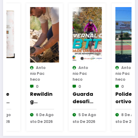
Anto
Anto
Anto
Nio Pac
Nio Pac
Nio Pac
Heco
Heco
Heco
0
0
0
Rewildin
Guarda
Polidesp
g
desafia
ortivo e
Portugal
amante
Parque
6 De Ago
5 De Ago
8 De Ago
realiza
s do BTT
de
Sto De 2026
Sto De 2026
Sto De 2026
primeira
na
Merenda
reintrod
mítica
s das