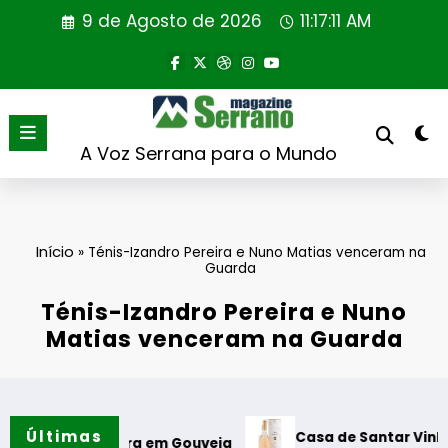
Saltar
9 de Agosto de 2026
11:17:12 AM
para
o
conteúdo
A Voz Serrana para o Mundo
Início
»
Ténis-Izandro Pereira e Nuno Matias venceram na
Guarda
Ténis-Izandro Pereira e Nuno
Matias venceram na Guarda
Últimas
Casa de Santar Vinhos destaca t
eitura em Gouveia