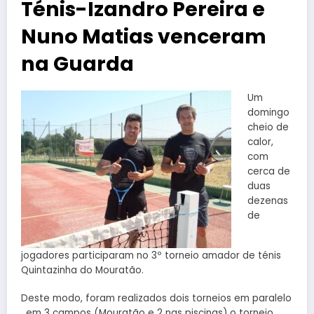
Ténis-Izandro Pereira e
Nuno Matias venceram
na Guarda
​Um
domingo
cheio de
calor,
com
cerca de
duas
dezenas
de
jogadores​ participaram no ​3º torneio ​amador ​de ténis
Quintazinha do ​M​ouratão.
Deste modo, foram realizados dois​ torneios em paralelo​
,​ em 3 campos (Mouratão e 2 nas piscinas) o torneio