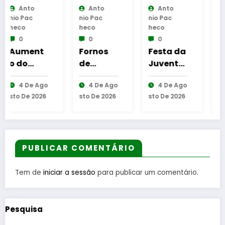
Anto
Anto
Anto
Nio Pac
Nio Pac
Nio Pac
Heco
Heco
Heco
0
0
0
Fornos
Festa da
Guarda
de
Juventu
desafia
Algodres
de em
amante
o
4 De Ago
4 De Ago
5 De Ago
avança
Aguiar
s do BTT
6
Sto De 2026
Sto De 2026
Sto De 2026
com
da Beira
na
s
Transpo
mítica
rte
Invernal
Público
Cidade
Flexível
da
PUBLICAR COMENTÁRIO
para
Guarda
aproxim
Tem de
iniciar a sessão
para publicar um comentário.
ar
populaç
ão dos
Pesquisa
serviços