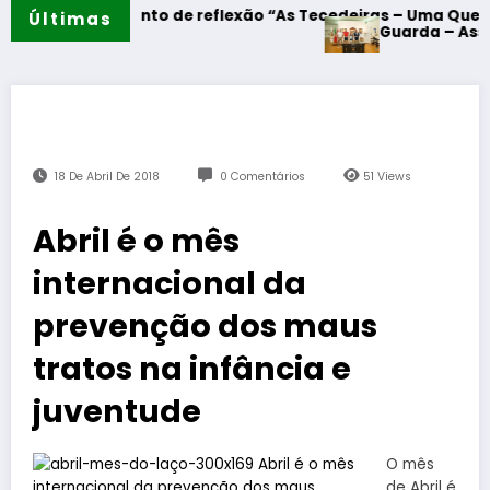
– Momento de reflexão “As Tecedeiras – Uma Questão de Mu
Últimas
Guarda – Assinatura do
18 De Abril De 2018
0 Comentários
51
Views
Abril é o mês
internacional da
prevenção dos maus
tratos na infância e
juventude
O mês
de Abril é