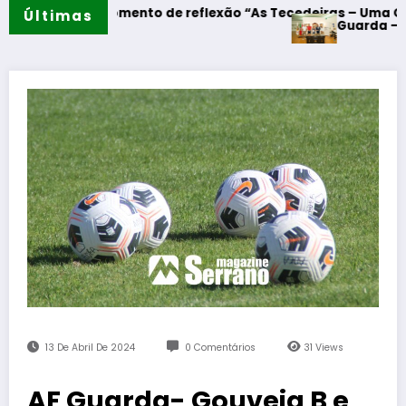
res – Momento de reflexão “As Tecedeiras – Uma Questão d
Últimas
Guarda – Assinatur
13 De Abril De 2024
0 Comentários
31
Views
AF Guarda- Gouveia B e