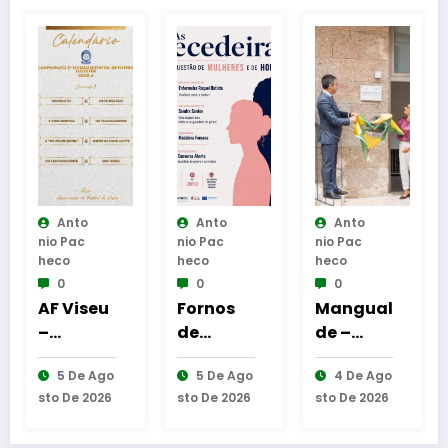
o
Anto
Anto
Anto
c
Nio Pac
Nio Pac
Nio Pac
Heco
Heco
Heco
0
0
0
iseu
Fornos
Mangual
Polidesp
de
de –
ortivo e
peo
Algodres
Inaugur
Parque
e Ago
5 De Ago
4 De Ago
8 De Ago
 da
–
ação da
de
 2026
Sto De 2026
Sto De 2026
Sto De 2026
Moment
Requalifi
Merend
são
o de
cação
s das