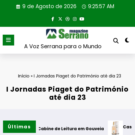
Saltar
9 de Agosto de 2026
9:25:58 AM
para
o
conteúdo
A Voz Serrana para o Mundo
Início
»
I Jornadas Piaget do Património até dia 23
I Jornadas Piaget do Património
até dia 23
Últimas
Casa de Santar Vin
a Cabine de Leitura em Gouveia