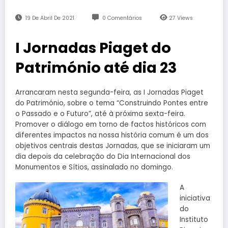
19 De Abril De 2021
0 Comentários
27
Views
I Jornadas Piaget do
Património até dia 23
Arrancaram nesta segunda-feira, as I Jornadas Piaget
do Património, sobre o tema “Construindo Pontes entre
o Passado e o Futuro”, até à próxima sexta-feira.
Promover o diálogo em torno de factos históricos com
diferentes impactos na nossa história comum é um dos
objetivos centrais destas Jornadas, que se iniciaram um
dia depois da celebração do Dia Internacional dos
Monumentos e Sítios, assinalado no domingo.
A
iniciativa
do
Instituto