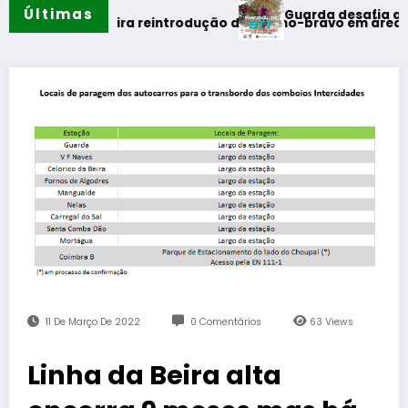
Últimas
Guarda desafia amantes do BT
o
 primeira reintrodução de coelho-bravo em área rewilding
11 De Março De 2022
0 Comentários
63
Views
Linha da Beira alta