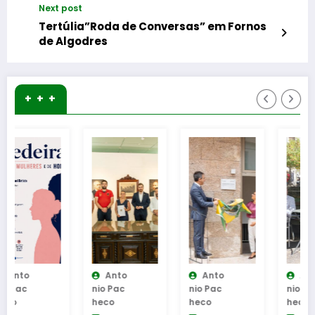
Next post
Tertúlia”Roda de Conversas” em Fornos
de Algodres
+ + +
Anto
Anto
Anto
Nio Pac
Nio Pac
Nio Pac
Heco
Heco
Heco