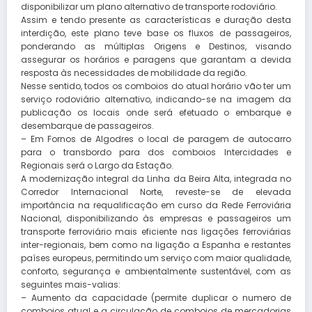
disponibilizar um plano alternativo de transporte rodoviário.
Assim e tendo presente as características e duração desta
interdição, este plano teve base os fluxos de passageiros,
ponderando as múltiplas Origens e Destinos, visando
assegurar os horários e paragens que garantam a devida
resposta às necessidades de mobilidade da região.
Nesse sentido, todos os comboios do atual horário vão ter um
serviço rodoviário alternativo, indicando-se na imagem da
publicação os locais onde será efetuado o embarque e
desembarque de passageiros.
–
Em Fornos de Algodres o local de paragem de autocarro
para o transbordo para dos comboios Intercidades e
Regionais será o Largo da Estação.
A modernização integral da Linha da Beira Alta, integrada no
Corredor Internacional Norte, reveste-se de elevada
importância na requalificação em curso da Rede Ferroviária
Nacional, disponibilizando às empresas e passageiros um
transporte ferroviário mais eficiente nas ligações ferroviárias
inter-regionais, bem como na ligação a Espanha e restantes
países europeus, permitindo um serviço com maior qualidade,
conforto, segurança e ambientalmente sustentável, com as
seguintes mais-valias:
– Aumento da capacidade (permite duplicar o numero de
comboios atual e a circulação de comboios de mercadorias