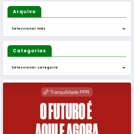
nses e
diversas
Arquivo
Freguesi
as
Arquivo
Categorias
Categorias