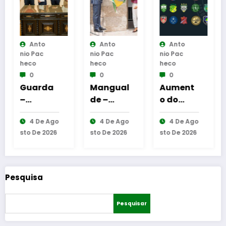
Anto
Anto
Anto
Nio Pac
Nio Pac
Nio Pac
Ni
Heco
Heco
Heco
H
0
0
0
Guarda
Mangual
Aument
G
–
de –
o do
d
Assinatu
Inaugur
número
a
4 De Ago
4 De Ago
4 De Ago
ra dos
ação da
de
s
Sto De 2026
Sto De 2026
Sto De 2026
St
protocol
Requalifi
equipas
n
os de
cação
seniores
m
coopera
do
na AF
I
ção
Bairro
Guarda
C
Pesquisa
entre
Municip
d
Bombeir
al
G
Pesquisar
os
Egitanie